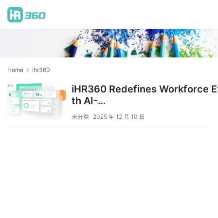
Home
ihr360
iHR360 Redefines Workforce Ef
th AI-
Driven “Compensation & Perfo
未分类
2025 年 12 月 10 日
ertise